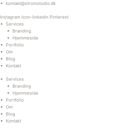
Gå
kontakt@stromstudio.dk
til
Instagram
Icon-linkedin
Pinterest
indholdet
Services
Branding
Hjemmeside
Portfolio
Om
Blog
Kontakt
Services
Branding
Hjemmeside
Portfolio
Om
Blog
Kontakt