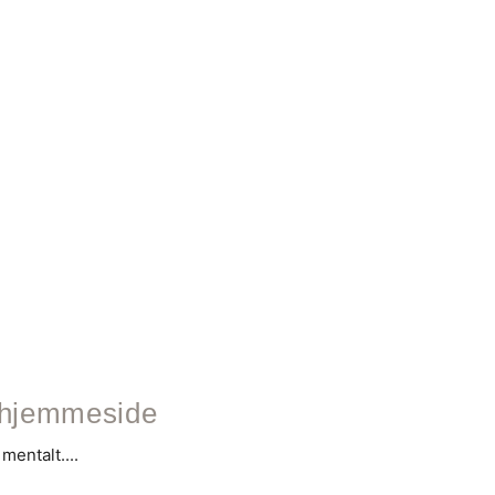
n hjemmeside
entalt....