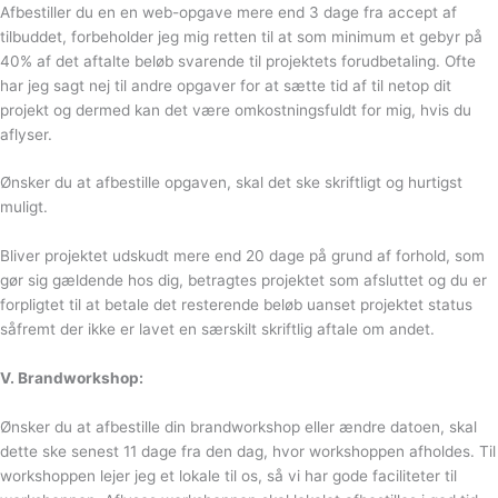
Afbestiller du en en web-opgave mere end 3 dage fra accept af
tilbuddet, forbeholder jeg mig retten til at som minimum et gebyr på
40% af det aftalte beløb svarende til projektets forudbetaling. Ofte
har jeg sagt nej til andre opgaver for at sætte tid af til netop dit
projekt og dermed kan det være omkostningsfuldt for mig, hvis du
aflyser.
Ønsker du at afbestille opgaven, skal det ske skriftligt og hurtigst
muligt.
Bliver projektet udskudt mere end 20 dage på grund af forhold, som
gør sig gældende hos dig, betragtes projektet som afsluttet og du er
forpligtet til at betale det resterende beløb uanset projektet status
såfremt der ikke er lavet en særskilt skriftlig aftale om andet.
V. Brandworkshop:
Ønsker du at afbestille din brandworkshop eller ændre datoen, skal
dette ske senest 11 dage fra den dag, hvor workshoppen afholdes. Til
workshoppen lejer jeg et lokale til os, så vi har gode faciliteter til