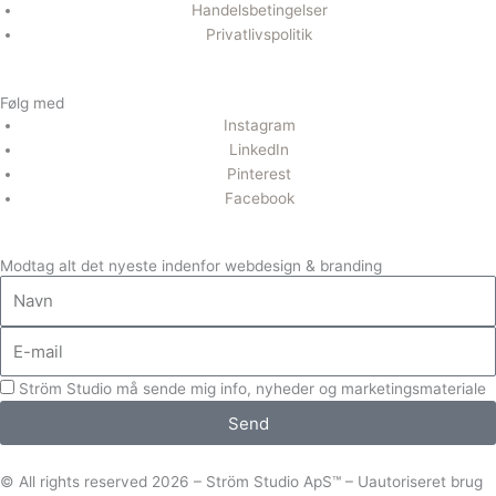
Handelsbetingelser
Privatlivspolitik
Følg med
Instagram
LinkedIn
Pinterest
Facebook
Modtag alt det nyeste indenfor webdesign & branding
Navn
E-
mail
Ström Studio må sende mig info, nyheder og marketingsmateriale
Send
© All rights reserved 2026 – Ström Studio ApS™ – Uautoriseret brug