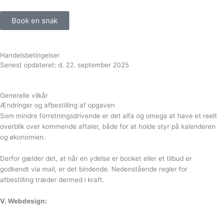
e
Book en snak
d
Handelsbetingelser
i
Senest opdateret: d. 22. september 2025
n
Generelle vilkår
Ændringer og afbestilling af opgaven
Som mindre forretningsdrivende er det alfa og omega at have et reelt
overblik over kommende aftaler, både for at holde styr på kalenderen
og økonomien.
Derfor gælder det, at når en ydelse er booket eller et tilbud er
godkendt via mail, er det bindende. Nedenstående regler for
afbestilling træder dermed i kraft.
V. Webdesign: