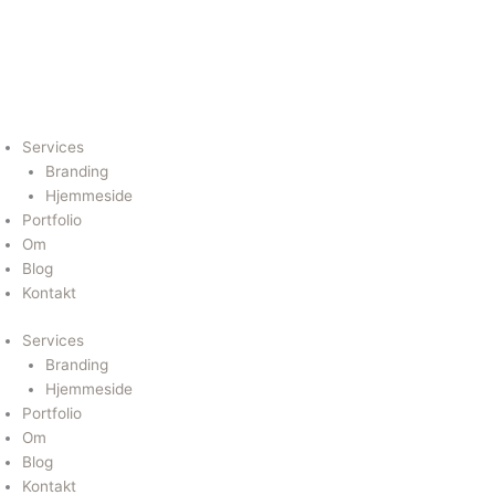
Gå
I
I
P
til
indholdet
n
c
i
s
o
n
Services
Branding
t
n
t
Hjemmeside
Portfolio
Om
a
-
e
Blog
Kontakt
g
l
r
Services
r
i
e
Branding
Hjemmeside
Portfolio
a
n
s
Om
Blog
m
k
t
Kontakt