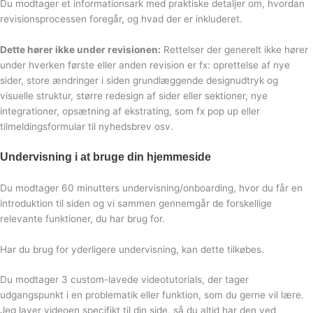
Du modtager et informationsark med praktiske detaljer om, hvordan
revisionsprocessen foregår, og hvad der er inkluderet.
Dette hører ikke under revisionen:
Rettelser der generelt ikke hører
under hverken første eller anden revision er fx: oprettelse af nye
sider, store ændringer i siden grundlæggende designudtryk og
visuelle struktur, større redesign af sider eller sektioner, nye
integrationer, opsætning af ekstrating, som fx pop up eller
tilmeldingsformular til nyhedsbrev osv.
Undervisning i at bruge din hjemmeside
Du modtager 60 minutters undervisning/onboarding, hvor du får en
introduktion til siden og vi sammen gennemgår de forskellige
relevante funktioner, du har brug for.
Har du brug for yderligere undervisning, kan dette tilkøbes.
Du modtager 3 custom-lavede videotutorials, der tager
udgangspunkt i en problematik eller funktion, som du gerne vil lære.
Jeg laver videoen specifikt til din side, så du altid har den ved