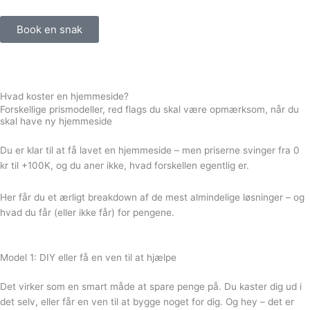
e
Book en snak
d
i
Hvad koster
en hjemmeside?
Forskellige prismodeller, red flags du skal være opmærksom, når du
skal have ny hjemmeside
n
Du er klar til at få lavet en hjemmeside – men priserne svinger fra 0
kr til +100K, og du aner ikke, hvad forskellen egentlig er.
Her får du et ærligt breakdown af de mest almindelige løsninger – og
hvad du får (eller ikke får) for pengene.
Model 1: DIY eller få en ven til at hjælpe
Det virker som en smart måde at spare penge på. Du kaster dig ud i
det selv, eller får en ven til at bygge noget for dig. Og hey – det er