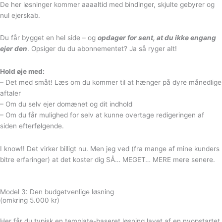
De her løsninger kommer aaaaltid med bindinger, skjulte gebyrer og
nul ejerskab.
Du får bygget en hel side – og
opdager for sent, at du ikke engang
ejer den
. Opsiger du du abonnementet? Ja så ryger alt!
Hold øje med:
– Det med småt! Læs om du kommer til at hænger på dyre månedlige
aftaler
– Om du selv ejer domænet og dit indhold
– Om du får mulighed for selv at kunne overtage redigeringen af
siden efterfølgende.
I know!! Det virker billigt nu. Men jeg ved (fra mange af mine kunders
bitre erfaringer) at det koster dig SÅ… MEGET… MERE mere senere.
Model 3: Den budgetvenlige løsning
(omkring 5.000 kr)
Her får du typisk en template-baseret løsning lavet af en nyopstartet