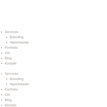
Gå
I
I
P
til
indholdet
n
c
i
s
o
n
Services
Branding
t
n
t
Hjemmeside
Portfolio
Om
a
-
e
Blog
Kontakt
g
l
r
Services
r
i
e
Branding
Hjemmeside
Portfolio
a
n
s
Om
Blog
m
k
t
Kontakt