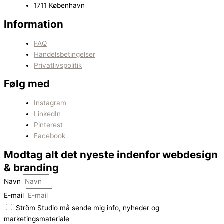
1711 København
Information
FAQ
Handelsbetingelser
Privatlivspolitik
Følg med
Instagram
LinkedIn
Pinterest
Facebook
Modtag alt det nyeste indenfor webdesign
& branding
Navn
E-mail
Ström Studio må sende mig info, nyheder og
marketingsmateriale