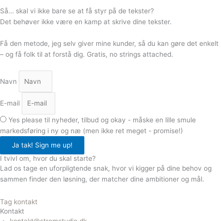
Så… skal vi ikke bare se at
få styr på de tekster?
Det behøver ikke være en kamp at skrive dine tekster.
Få den metode, jeg selv giver mine kunder, så du kan gøre det enkelt
– og få folk til at forstå dig. Gratis, no strings attached.
Navn
E-mail
Yes please til nyheder, tilbud og okay - måske en lille smule
markedsføring i ny og næ (men ikke ret meget - promise!)
Ja tak! Sign me up!
I tvivl om, hvor du skal starte?
Lad os tage en uforpligtende snak, hvor vi kigger på dine behov og
sammen finder den løsning, der matcher dine ambitioner og mål.
Tag kontakt
Kontakt
kontakt@stromstudio.dk