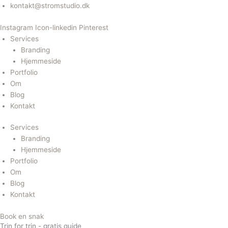
Gå
kontakt@stromstudio.dk
til
Instagram
Icon-linkedin
Pinterest
indholdet
Services
Branding
Hjemmeside
Portfolio
Om
Blog
Kontakt
Services
Branding
Hjemmeside
Portfolio
Om
Blog
Kontakt
Book en snak
Trin for trin - gratis guide