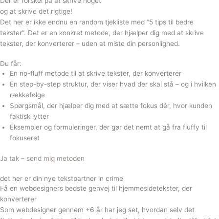
Der er forskel på at skrive
noget
og at skrive det
rigtige!
Det her er ikke endnu en random tjekliste med “5 tips til bedre
tekster”. Det er en konkret metode, der hjælper dig med at skrive
tekster, der konverterer – uden at miste din personlighed.
Du får:
En no-fluff metode til at skrive tekster, der konverterer
En step-by-step struktur, der viser hvad der skal stå – og i hvilken
rækkefølge
Spørgsmål, der hjælper dig med at sætte fokus dér, hvor kunden
faktisk lytter
Eksempler og formuleringer, der gør det nemt at gå fra fluffy til
fokuseret
Ja tak – send mig metoden
det her er din nye tekstpartner in crime
Få en webdesigners bedste genvej til
hjemmesidetekster, der
konverterer
Som webdesigner gennem +6 år har jeg set, hvordan selv det