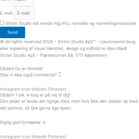
E-mail
Ström Studio må sende mig info, nyheder og marketingsmateriale
Send
© All rights reserved 2026 – Ström Studio ApS™ – Uautoriseret brug
eller kopiering af visuel identitet, design og indhold er ikke tilladt
Ström Studio ApS – Flæsketorvet 68, 1711 København
Sådan! Du er tilmeldt!
Skal vi ikke også conntecte? 👇
Instagram
Icon-linkedin
Pinterest
Sådan! 1 stk. e-bog er på vej til dig!
Den plejer at lande det rigtige sted, men hvis ikke den dukker op med
det samme, så tjek gerne lige spam.
Rigtig god fornøjelse ☺️
Instagram
Icon-linkedin
Pinterest