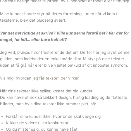
flotteste design falder til jorden, hvis indholdet er rodet eller tilfældigt.
Mine kunder havde styr på deres forretning – men når vi kom til
teksterne, blev det pludselig svært.
Var det det rigtige at skrive? Ville kunderne forstå det? Var der for
meget, for lidt… eller bare helt off?
Jeg ved, præcis hvor frustrerende det er! Derfor har jeg lavet denne
guiden, som indeholder en enkel måde til at få styr på dine tekster –
uden at få grå hår eller blive væltet omkuld af dit imposter syndrom.
Vis mig, hvordan jeg får tekster, der virker
Når dine tekster ikke spiller,
koster det dig kunder
Du kan have et nok så lækkert design, hurtig loading og de flotteste
billeder, men hvis dine tekster ikke rammer plet, så:
Forstår dine kunder ikke, hvorfor de skal vælge dig
Klikker de videre til en konkurrent
Og du mister salg, du kunne have fået