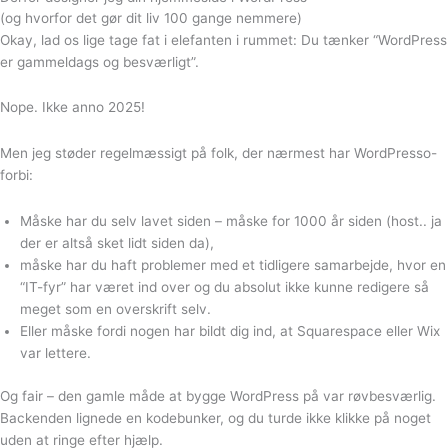
(og hvorfor det gør dit liv
100 gange nemmere)
Okay, lad os lige tage fat i elefanten i rummet: Du tænker “WordPress
er gammeldags og besværligt”.
Nope. Ikke anno 2025!
Men jeg støder regelmæssigt på folk, der nærmest har WordPresso-
forbi:
Måske har du selv lavet siden – måske for 1000 år siden (host.. ja
der er altså sket lidt siden da),
måske har du haft problemer med et tidligere samarbejde, hvor en
“IT-fyr” har været ind over og du absolut ikke kunne redigere så
meget som en overskrift selv.
Eller måske fordi nogen har bildt dig ind, at Squarespace eller Wix
var lettere.
Og fair – den gamle måde at bygge WordPress på var røvbesværlig.
Backenden lignede en kodebunker, og du turde ikke klikke på noget
uden at ringe efter hjælp.