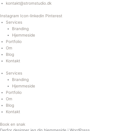
Gå
kontakt@stromstudio.dk
til
Instagram
Icon-linkedin
Pinterest
indholdet
Services
Branding
Hjemmeside
Portfolio
Om
Blog
Kontakt
Services
Branding
Hjemmeside
Portfolio
Om
Blog
Kontakt
Book en snak
Derfor designer jeg din hjemmeside i WordPress