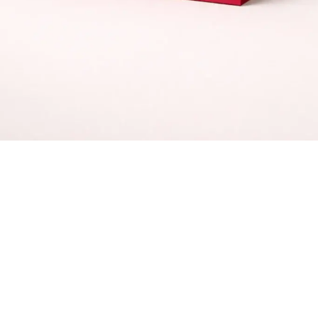
Alma Sommer – branding og design/udvikling af
Shopify webshop
Se casen →
Jeg hjælper selvstændige kvinder med at skifte fra “pænt” til
profitable brands.
Book en afklarende samtale
Seneste projekter: