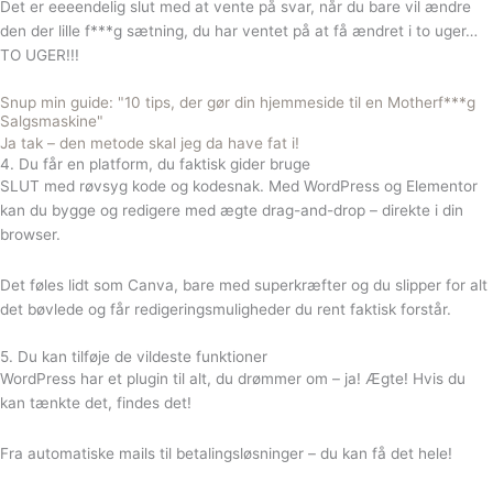
Det er eeeendelig slut med at vente på svar, når du bare vil ændre
den der lille f***g sætning, du har ventet på at få ændret i to uger…
TO UGER!!!
Snup min guide: "10 tips, der gør din hjemmeside til en Motherf***g
Salgsmaskine"
Ja tak – den metode skal jeg da have fat i!
4. Du får en platform, du faktisk gider bruge
SLUT med røvsyg kode og kodesnak. Med WordPress og Elementor
kan du bygge og redigere med ægte drag-and-drop – direkte i din
browser.
Det føles lidt som Canva, bare med superkræfter og du slipper for alt
det bøvlede og får redigeringsmuligheder du rent faktisk forstår.
5. Du kan tilføje de vildeste funktioner
WordPress har et plugin til alt, du drømmer om – ja! Ægte! Hvis du
kan tænkte det, findes det!
Fra automatiske mails til betalingsløsninger – du kan få det hele!