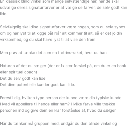
En klassisk blind vinkel som mange selvstændige har, når de skal
udvælge deres signaturfarver er at vælge de farver, de selv godt kan
lide.
Selvfølgelig skal dine signaturfarver være nogen, som du selv synes
om og har lyst til at kigge på! Når alt kommer til alt, så er det jo din
virksomhed, og du skal have lyst til at vise den frem.
Men prøv at tænke det som en tretrins-raket, hvor du har:
Naturen af det du sælger (der er fx stor forskel på, om du er en bank
eller spirituel coach)
Det du selv godt kan lide
Det dine potentielle kunder godt kan lide.
Forestil dig, hvilken type person der kunne være din typiske kunde.
Hvad vil appellere til hende eller ham?⁠⁠ Hvilke farve ville trække
personen ind og give dem en klar forståelse af, hvad du sælger.
Når du tænker målgruppen med, undgår du den blinde vinkel og