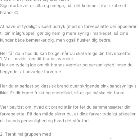
Signaturfarver er alfa og omega, når det kommer til at skabe et
brand! 🎨
At have et tydeligt visuelt udtryk (med en farvepalette der appelerer
til din målgruppe), gør dig nemlig mere synlig i markedet, så dine
kunder både bemærker dig, men også husker dig bedre.⁠
Her får du 5 tips du kan bruge, når du skal vælge din farvepalette:⁠⁠
1. Vær bevidst om dit brands værdier⁠⁠
Hav en tydelig ide om dit brands værdier og personlighed inden du
begynder at udvælge farverne.
Har du et seriøst og klassisk brand duer skrigende pink sandsynligvis
ikke. Er dit brand friskt og energifuld, så er gul måske din farve.
Vær bevidst om, hvad dit brand står for før du sammensætter din
farvepalette. På den måde sikrer du, at dine farver tydeligt afspejler
dit brands personlighed og hvad det står for!⁠⁠
2. Tænk målgruppen med⁠⁠