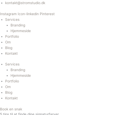
Gå
kontakt@stromstudio.dk
til
Instagram
Icon-linkedin
Pinterest
indholdet
Services
Branding
Hjemmeside
Portfolio
Om
Blog
Kontakt
Services
Branding
Hjemmeside
Portfolio
Om
Blog
Kontakt
Book en snak
5 tips til at finde dine signaturfarver