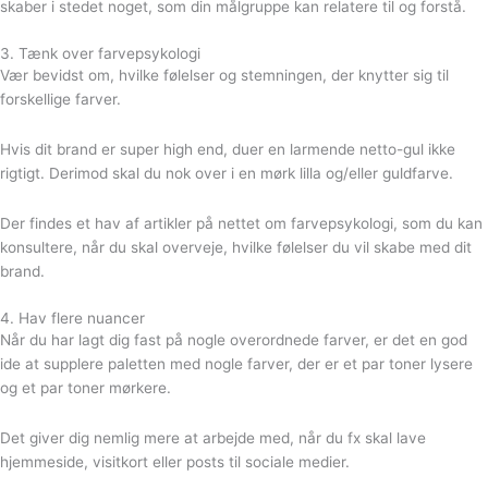
skaber i stedet noget, som din målgruppe kan relatere til og forstå.⁠⁠
3. Tænk over farvepsykologi⁠⁠
Vær bevidst om, hvilke følelser og stemningen, der knytter sig til
forskellige farver.
Hvis dit brand er super high end, duer en larmende netto-gul ikke
rigtigt.⁠⁠ Derimod skal du nok over i en mørk lilla og/eller guldfarve.
Der findes et hav af artikler på nettet om farvepsykologi, som du kan
konsultere, når du skal overveje, hvilke følelser du vil skabe med dit
brand.
4. Hav flere nuancer⁠⁠
Når du har lagt dig fast på nogle overordnede farver, er det en god
ide at supplere paletten med nogle farver, der er et par toner lysere
og et par toner mørkere.
Det giver dig nemlig mere at arbejde med, når du fx skal lave
hjemmeside, visitkort eller posts til sociale medier.⁠⁠