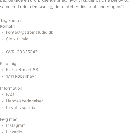
Lad os tage en uforpligtende snak, hvor vi kigger på dine behov og
sammen finder den løsning, der matcher dine ambitioner og mål.
Tag kontakt
Kontakt
kontakt@stromstudio.dk
Skriv til mig
CVR: 39325047
Find mig
Flæsketorvet 68
1711 København
Information
FAQ
Handelsbetingelser
Privatlivspolitik
Følg med
Instagram
LinkedIn