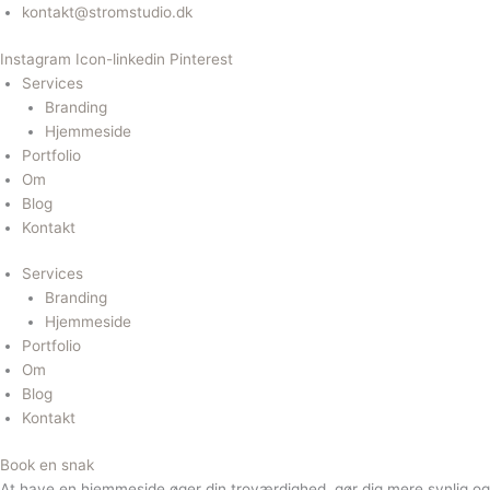
Gå
kontakt@stromstudio.dk
til
Instagram
Icon-linkedin
Pinterest
indholdet
Services
Branding
Hjemmeside
Portfolio
Om
Blog
Kontakt
Services
Branding
Hjemmeside
Portfolio
Om
Blog
Kontakt
Book en snak
At have en hjemmeside øger din troværdighed, gør dig mere synlig og